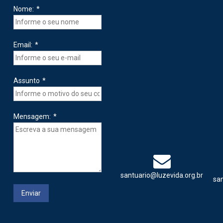
Nome:
*
Email:
*
Assunto
*
Mensagem:
*
santuario@luzevida.org.br
sa
Enviar