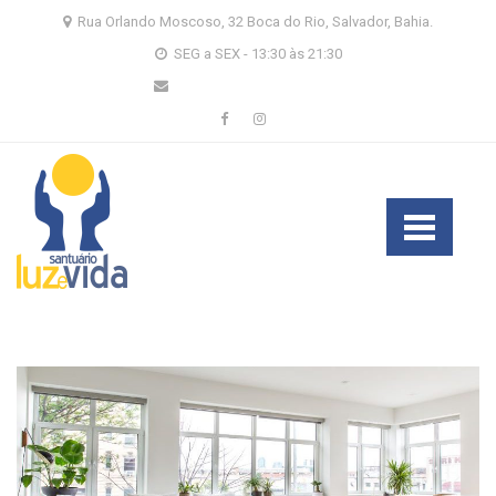
Skip
Skip
Rua Orlando Moscoso, 32 Boca do Rio, Salvador, Bahia.
to
to
SEG a SEX - 13:30 às 21:30
navigation
content
santuario@luzevida.org.br