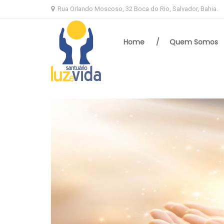
Skip
Skip
Rua Orlando Moscoso, 32 Boca do Rio, Salvador, Bahia.
to
to
navigation
content
Home
Quem Somos