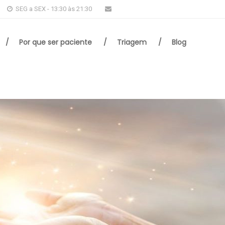
SEG a SEX - 13:30 às 21:30
santuario@luzevida.org.br
Por que ser paciente
Triagem
Blog