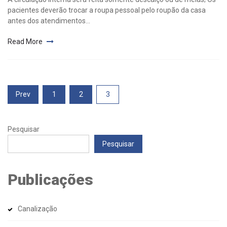
pacientes deverão trocar a roupa pessoal pelo roupão da casa
antes dos atendimentos...
Read More
Paginação
Prev
1
2
3
de
Pesquisar
posts
Pesquisar
Publicações
Canalização