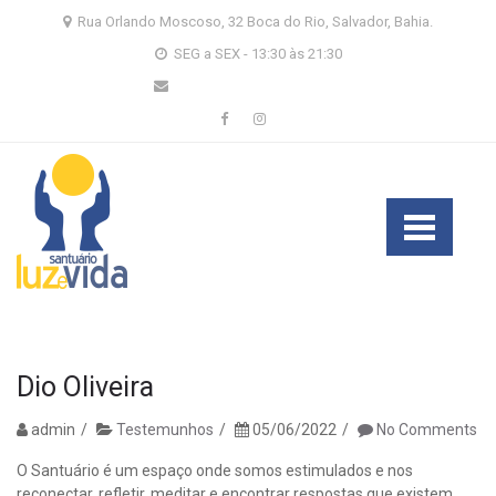
Skip
Skip
Rua Orlando Moscoso, 32 Boca do Rio, Salvador, Bahia.
to
to
SEG a SEX - 13:30 às 21:30
navigation
content
santuario@luzevida.org.br
Dio Oliveira
admin
Testemunhos
05/06/2022
No Comments
O Santuário é um espaço onde somos estimulados e nos
reconectar, refletir, meditar e encontrar respostas que existem