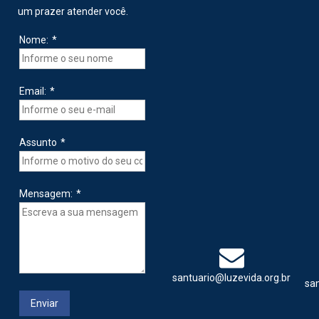
um prazer atender você.
Nome:
*
Email:
*
Assunto
*
Mensagem:
*
santuario@luzevida.org.br
sa
Enviar